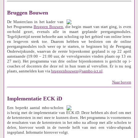
Bruggen Bouwen
De Masterclass in het kader van
het Programma
Bruggen Bouwen
, die begin maart van start ging, is even
on-hold gezet, evenals alle in maart geplande peergangmodules.
Tegelijkertijd neemt behoefte aan scholing op het gebied van online leren
en lesgeven sterk toe. Daarom hebben we besloten om de online
peergangmodules toch weer op te starten, te beginnen bij de Peergang
Onderwijskunde, waarvan de eerste bijeenkomst gepland is op 22 april
aanstaande (19:00 – 21:00 uur, de vervolgsessies vinden plaats op 13 en
27 mei). Het programma van drie online bijeenkomsten is gericht op i-
coaches of docenten die deze rol in hun team al vervullen. Er is nu nog
plaats, aanmelden kan via
bruggenbouwen@sambo-ict.nl
.
Naar boven
Implementatie ECK iD
Een beperkt aantal mbo-scholen
is bezig met de implementatie van ECK iD. Deze hebben als doel om met
de ketentesten in mei mee te kunnen doen. Het programma is voornemens
de resultaten van de ketentesten in het mbo na afloop met alle scholen te
delen, hiervoor wordt in de tweede helft van mei een video-afspraak
ingepland. Informatie hierover volgt.