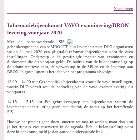
Naar boven
Informatiebijeenkomst VAVO examinering/BRON-
levering voorjaar 2020
Met de samenwerkende SIS
gebruikersgroepen van saMBO-ICT, hun leveranciers en DUO organiseren
we op 11 mei 2020 een (digitale) informatiebijeenkomst voor de vavo
instellingen. Onderwerp is de gewijzigde manier van examineren en
diplomeren die dit voorjaar geldt. De nadruk van de bijeenkomst ligt op
de administratieve kant, de verwerking in de SIS-en en de levering aan
BRON. In grote lijnen is het idee van het programma als volgt:
13.00 – 14.00 uur Gezamenlijke bijeenkomst voor alle vavo-instellingen,
waarin DUO vertelt wat de bedoeling van de vavo examenlevering dit
voorjaar is.
14.15 – 15.15 uur Per gebruikersgroep een bijeenkomst waarin de
leverancier nadere uitleg geeft met daarbij de focus op het betreffende
SIS.
Hoe we het precies gaan doen, moeten we nog uitwerken, maar dan kun
je het tijdstip vast reserveren in de agenda. Heb je belangstelling voor
deze bijeenkomst, meld je dan aan via onderstaande link.