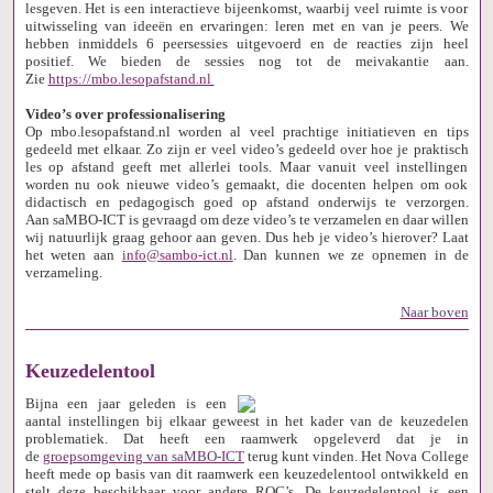
lesgeven. Het is een interactieve bijeenkomst, waarbij veel ruimte is voor
uitwisseling van ideeën en ervaringen: leren met en van je peers. We
hebben inmiddels 6 peersessies uitgevoerd en de reacties zijn heel
positief. We bieden de sessies nog tot de meivakantie aan.
Zie
https://mbo.lesopafstand.nl
Video’s over professionalisering
Op mbo.lesopafstand.nl worden al veel prachtige initiatieven en tips
gedeeld met elkaar. Zo zijn er veel video’s gedeeld over hoe je praktisch
les op afstand geeft met allerlei tools. Maar vanuit veel instellingen
worden nu ook nieuwe video’s gemaakt, die docenten helpen om ook
didactisch en pedagogisch goed op afstand onderwijs te verzorgen.
Aan saMBO-ICT is gevraagd om deze video’s te verzamelen en daar willen
wij natuurlijk graag gehoor aan geven. Dus heb je video’s hierover? Laat
het weten aan
info@sambo-ict.nl
. Dan kunnen we ze opnemen in de
verzameling.
Naar boven
Keuzedelentool
Bijna een jaar geleden is een
aantal instellingen bij elkaar geweest in het kader van de keuzedelen
problematiek. Dat heeft een raamwerk opgeleverd dat je in
de
groepsomgeving van saMBO-ICT
terug kunt vinden. Het Nova College
heeft mede op basis van dit raamwerk een keuzedelentool ontwikkeld en
stelt deze beschikbaar voor andere ROC’s. De keuzedelentool is een