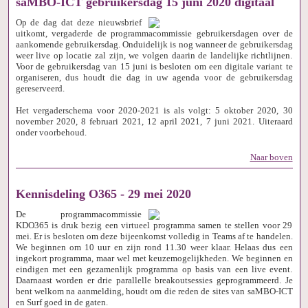
saMBO-ICT gebruikersdag 15 juni 2020 digitaal
Op de dag dat deze nieuwsbrief
uitkomt, vergaderde de programmacommissie gebruikersdagen over de
aankomende gebruikersdag. Onduidelijk is nog wanneer de gebruikersdag
weer live op locatie zal zijn, we volgen daarin de landelijke richtlijnen.
Voor de gebruikersdag van 15 juni is besloten om een digitale variant te
organiseren, dus houdt die dag in uw agenda voor de gebruikersdag
gereserveerd.
Het vergaderschema voor 2020-2021 is als volgt: 5 oktober 2020, 30
november 2020, 8 februari 2021, 12 april 2021, 7 juni 2021. Uiteraard
onder voorbehoud.
Naar boven
Kennisdeling O365 - 29 mei 2020
​De programmacommissie
KDO365 is druk bezig een virtueel programma samen te stellen voor 29
mei. Er is besloten om deze bijeenkomst volledig in Teams af te handelen.
We beginnen om 10 uur en zijn rond 11.30 weer klaar. Helaas dus een
ingekort programma, maar wel met keuzemogelijkheden. We beginnen en
eindigen met een gezamenlijk programma op basis van een live event.
Daarnaast worden er drie parallelle breakoutsessies geprogrammeerd. Je
bent welkom na aanmelding, houdt om die reden de sites van saMBO-ICT
en Surf goed in de gaten.