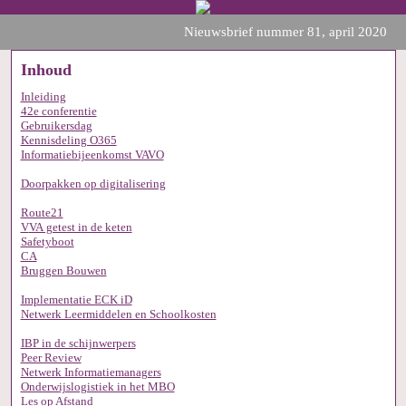
Nieuwsbrief nummer 81, april 2020
Inhoud
Inleiding
42e conferentie
Gebruikersdag
Kennisdeling O365
Informatiebijeenkomst VAVO
Doorpakken op digitalisering
Route21
V
VA getest in de keten
Safetyboot
CA
Bruggen Bouwen
Implementatie ECK iD
Netwerk Leermiddelen en Schoolkosten
IBP in de schijnwerpers
Peer Review
Netwerk Informatiemanagers
Onderwijslogistiek in het MBO
Les op Afstand