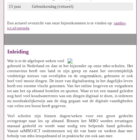
15 juni
Gebruikersdag (virtueel)
Een actueel overzicht van onze bijeenkomsten is te vinden op:
sambo-
ict.nl/agenda
.
Inleiding
Wat is er de afgelopen weken veel
gebeurd in Nederland en dan in het bijzonder op onze mbo-scholen. Het
coronavirus heeft ons land in zijn greep en naast het onvermijdelijk
verdrietige nieuws van overlijden en de ongemakken, gebeuren er ook
heel veel mooie dingen. De inzet van digitalisering in het dagelijks leven
heeft een enorme vlucht genomen. Van het online lesgeven en vergaderen
tot aan het op afstand borrelen en sporten. Waar er tot een maand geleden
nog heel veel koudwatervrees was om dingen digitaal te doen, is iedereen
nu noodzakelijkerwijs aan de slag gegaan wat de digitale vaardigheden
van velen een boost heeft gegeven.
Veel scholen zijn binnen dagen/weken voor een groot gedeelte
overgestapt naar les op afstand. Binnen het MBO worden ervaringen
massaal gedeeld en wordt waar nodig een helpende hand geboden.
Vanuit saMBO-ICT ondersteunen wij dit van harte en werken daar met
behulp van mbo.lesopafstand.nl in praktische zin ook aan mee.