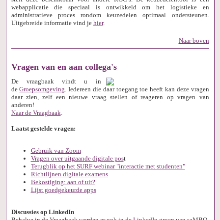
webapplicatie die speciaal is ontwikkeld om het logistieke en
administratieve proces rondom keuzedelen optimaal ondersteunen.
Uitgebreide informatie vind je
hier
.
Naar boven
Vragen van en aan collega's
De vraagbaak vindt u in
de
Groepsomgeving
. Iedereen die daar toegang toe heeft kan deze vragen
daar zien, zelf een nieuwe vraag stellen of reageren op vragen van
anderen!
Naar de Vraagbaak
.
Laatst gestelde vragen:
G
ebruik van Zoom
Vragen over uitgaande digitale pos
t
T
erugblik op het SURF webinar "interactie met studenten"
Richtlijnen digitale examens
Bekostiging: aan of uit?
L
ijst goedgekeurde apps
Discussies op LinkedIn
Behalve in de Vraagbaak worden er ook in de
LinkedIn groep
van saMBO-