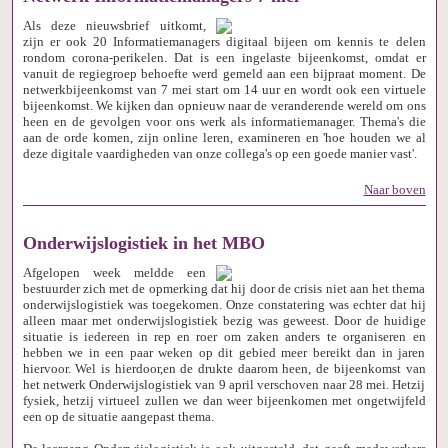
Als deze nieuwsbrief uitkomt,
zijn er ook 20 Informatiemanagers digitaal bijeen om kennis te delen
rondom corona-perikelen. Dat is een ingelaste bijeenkomst, omdat er
vanuit de regiegroep behoefte werd gemeld aan een bijpraat moment. De
netwerkbijeenkomst van 7 mei start om 14 uur en wordt ook een virtuele
bijeenkomst. We kijken dan opnieuw naar de veranderende wereld om ons
heen en de gevolgen voor ons werk als informatiemanager. Thema's die
aan de orde komen, zijn online leren, examineren en 'hoe houden we al
deze digitale vaardigheden van onze collega's op een goede manier vast'.
Naar boven
Onderwijslogistiek in het MBO
Afgelopen week meldde een
bestuurder zich met de opmerking dat hij door de crisis niet aan het thema
onderwijslogistiek was toegekomen. Onze constatering was echter dat hij
alleen maar met onderwijslogistiek bezig was geweest. Door de huidige
situatie is iedereen in rep en roer om zaken anders te organiseren en
hebben we in een paar weken op dit gebied meer bereikt dan in jaren
hiervoor. Wel is hierdoor,en de drukte daarom heen, de bijeenkomst van
het netwerk Onderwijslogistiek van 9 april verschoven naar 28 mei. Hetzij
fysiek, hetzij virtueel zullen we dan weer bijeenkomen met ongetwijfeld
een op de situatie aangepast thema.