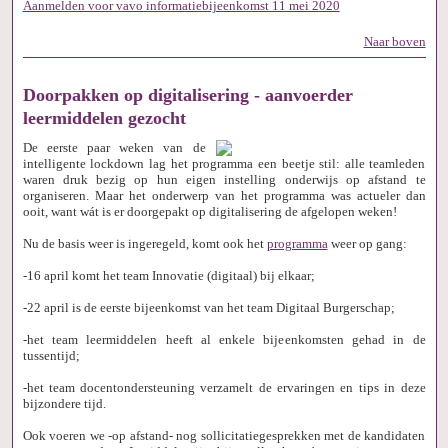
Aanmelden voor vavo informatiebijeenkomst 11 mei 2020
Naar boven
Doorpakken op digitalisering - aanvoerder
leermiddelen gezocht
De eerste paar weken van de
intelligente lockdown lag het programma een beetje stil: alle teamleden
waren druk bezig op hun eigen instelling onderwijs op afstand te
organiseren. Maar het onderwerp van het programma was actueler dan
ooit, want wát is er doorgepakt op digitalisering de afgelopen weken!
Nu de basis weer is ingeregeld, komt ook het
programma
weer op gang:
-16 april komt het team Innovatie (digitaal) bij elkaar;
-22 april is de eerste bijeenkomst van het team Digitaal Burgerschap;
-het team leermiddelen heeft al enkele bijeenkomsten gehad in de
tussentijd;
-het team docentondersteuning verzamelt de ervaringen en tips in deze
bijzondere tijd.
Ook voeren we -op afstand- nog sollicitatiegesprekken met de kandidaten