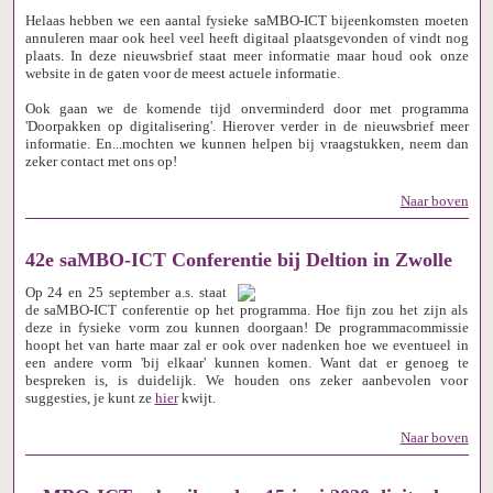
Helaas hebben we een aantal fysieke saMBO-ICT bijeenkomsten moeten
annuleren maar ook heel veel heeft digitaal plaatsgevonden of vindt nog
plaats. In deze nieuwsbrief staat meer informatie maar houd ook onze
website in de gaten voor de meest actuele informatie.
Ook gaan we de komende tijd onverminderd door met programma
'Doorpakken op digitalisering'. Hierover verder in de nieuwsbrief meer
informatie. En...mochten we kunnen helpen bij vraagstukken, neem dan
zeker contact met ons op!
Naar boven
42e saMBO-ICT Conferentie bij Deltion in Zwolle
Op 24 en 25 september a.s. staat
de saMBO-ICT conferentie op het programma. Hoe fijn zou het zijn als
deze in fysieke vorm zou kunnen doorgaan! De programmacommissie
hoopt het van harte maar zal er ook over nadenken hoe we eventueel in
een andere vorm 'bij elkaar' kunnen komen. Want dat er genoeg te
bespreken is, is duidelijk. We houden ons zeker aanbevolen voor
suggesties, je kunt ze
hier
kwijt.
Naar boven