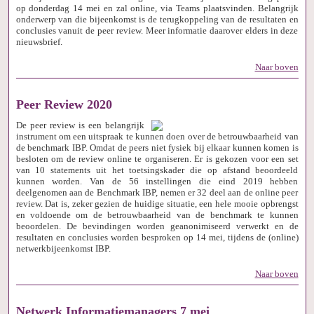
op donderdag 14 mei en zal online, via Teams plaatsvinden. Belangrijk
onderwerp van die bijeenkomst is de terugkoppeling van de resultaten en
conclusies vanuit de peer review. Meer informatie daarover elders in deze
nieuwsbrief.
Naar boven
Peer Review 2020
De peer review is een belangrijk
instrument om een uitspraak te kunnen doen over de betrouwbaarheid van
de benchmark IBP. Omdat de peers niet fysiek bij elkaar kunnen komen is
besloten om de review online te organiseren. Er is gekozen voor een set
van 10 statements uit het toetsingskader die op afstand beoordeeld
kunnen worden. Van de 56 instellingen die eind 2019 hebben
deelgenomen aan de Benchmark IBP, nemen er 32 deel aan de online peer
review. Dat is, zeker gezien de huidige situatie, een hele mooie opbrengst
en voldoende om de betrouwbaarheid van de benchmark te kunnen
beoordelen. De bevindingen worden geanonimiseerd verwerkt en de
resultaten en conclusies worden besproken op 14 mei, tijdens de (online)
netwerkbijeenkomst IBP.
Naar boven
Netwerk Informatiemanagers 7 mei