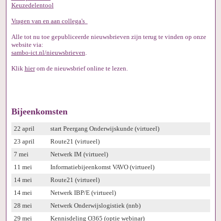
Keuzedelentool
Vragen van en aan collega's
Alle tot nu toe gepubliceerde nieuwsbrieven zijn terug te vinden op onze
website via:
sambo-ict.nl/nieuwsbrieven
.
Klik
hier
om de nieuwsbrief online te lezen.
Bijeenkomsten
22 april
start Peergang Onderwijskunde (virtueel)
23 april
Route21 (virtueel)
7 mei
Netwerk IM (virtueel)
11 mei
Informatiebijeenkomst VAVO (virtueel)
14 mei
Route21 (virtueel)
14 mei
Netwerk IBP/E (virtueel)
28 mei
Netwerk Onderwijslogistiek (nnb)
29 mei
Kennisdeling O365 (optie webinar)