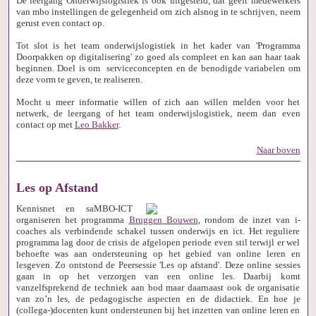
De leergang Onderwijslogistiek is ook uitgesteld, dat geeft medewerkers
van mbo instellingen de gelegenheid om zich alsnog in te schrijven, neem
gerust even contact op.
Tot slot is het team onderwijslogistiek in het kader van 'Programma
Doorpakken op digitalisering' zo goed als compleet en kan aan haar taak
beginnen. Doel is om serviceconcepten en de benodigde variabelen om
deze vorm te geven, te realiseren.
Mocht u meer informatie willen of zich aan willen melden voor het
netwerk, de leergang of het team onderwijslogistiek, neem dan even
contact op met
Leo Bakker
.
Naar boven
Les op Afstand
Kennisnet en saMBO-ICT
organiseren het programma
Bruggen Bouwen
, rondom de inzet van i-
coaches als verbindende schakel tussen onderwijs en ict. Het reguliere
programma lag door de crisis de afgelopen periode even stil terwijl er wel
behoefte was aan ondersteuning op het gebied van online leren en
lesgeven. Zo ontstond de Peersessie 'Les op afstand'. Deze online sessies
gaan in op het verzorgen van een online les. Daarbij komt
vanzelfsprekend de techniek aan bod maar daarnaast ook de organisatie
van zo’n les, de pedagogische aspecten en de didactiek. En hoe je
(collega-)docenten kunt ondersteunen bij het inzetten van online leren en