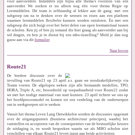
voor aanvoerders. Inmiddels zijn bijna alle thema’s voorzien van een
aanvoerder. We zoeken er nu alleen nog één voor thema Regie op
Leermiddelen. Dit team is zelfstandig al lekker aan de gang: met een
subgroep om na te denken over de wensen en eisen aan een platform
waarmee leermiddelen flexibeler kunnen worden ontsloten. Én met een
subgroep die zich buigt over het beter delen van open leermateriaal tussen
de scholen. Ken jij of ben jij iemand die hier graag als aanvoerder aan bij
wil dragen, en ben je in dienst bij een mbo-instelling? Meld je dan nog
gauw aan via dit
formulier
.
Naar boven
Route21
De bredere discussie over de
invulling van Route21 op 23 april a.s. gaan we noodzakelijkerwijs via
Teams voeren. De afgelopen weken zijn alle bestaande modellen, TPO,
HORA, Triple A, etc, beoordeeld op toepasbaarheid voor Route21 zodat
we met het nodige materiaal van start kunnen. 23 april richten we ons op
het hoofdprocesmodel en komen tot een verdeling van de onderwerpen
om in werkgroepen uit te werken.
Vanuit het thema Leven Lang Ontwikkelen worden de discussies opgestart
over de uitgangspunten (business architectuur principes), waarbij het
vaststellen en accepteren van de consequenties van de bestuurlijke keuzes
de uitdaging is, en wordt besproken waarin we als MBO scholen niet
verschillen van elkaar. Route21 levert input aan beide activiteiten.