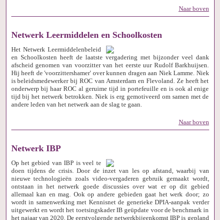
Naar boven
Netwerk Leermiddelen en Schoolkosten
Het Netwerk Leermiddelenbeleid
en Schoolkosten heeft de laatste vergadering met bijzonder veel dank
afscheid genomen van voorzitter van het eerste uur Rudolf Barkhuijsen.
Hij heeft de 'voorzittershamer' over kunnen dragen aan Niek Lamme. Niek
is beleidsmedewerker bij ROC van Amsterdam en Flevoland. Ze heeft het
onderwerp bij haar ROC al geruime tijd in portefeuille en is ook al enige
tijd bij het netwerk betrokken. Niek is erg gemotiveerd om samen met de
andere leden van het netwerk aan de slag te gaan.
Naar boven
Netwerk IBP
Op het gebied van IBP is veel te
doen tijdens de crisis. Door de inzet van les op afstand, waarbij van
nieuwe technologieën zoals video-vergaderen gebruik gemaakt wordt,
ontstaan in het netwerk goede discussies over wat er op dit gebied
allemaal kan en mag. Ook op andere gebieden gaat het werk door; zo
wordt in samenwerking met Kennisnet de generieke DPIA-aanpak verder
uitgewerkt en wordt het toetsingskader IB geüpdate voor de benchmark in
het najaar van 2020. De eerstvolgende netwerkbijeenkomst IBP is gepland