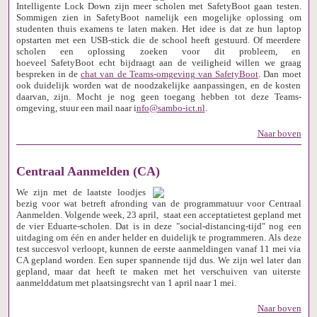
Intelligente Lock Down zijn meer scholen met SafetyBoot gaan testen.
Sommigen zien in SafetyBoot namelijk een mogelijke oplossing om
studenten thuis examens te laten maken. Het idee is dat ze hun laptop
opstarten met een USB-stick die de school heeft gestuurd. Of meerdere
scholen een oplossing zoeken voor dit probleem, en
hoeveel SafetyBoot echt bijdraagt aan de veiligheid willen we graag
bespreken in de
chat van de Teams-omgeving van SafetyBoot
. Dan moet
ook duidelijk worden wat de noodzakelijke aanpassingen, en de kosten
daarvan, zijn. Mocht je nog geen toegang hebben tot deze Teams-
omgeving, stuur een mail naar i
nfo@sambo-ict.nl
.
Naar boven
Centraal Aanmelden (CA)
We zijn met de laatste loodjes
bezig voor wat betreft afronding van de programmatuur voor Centraal
Aanmelden. Volgende week, 23 april, staat een acceptatietest gepland met
de vier Eduarte-scholen. Dat is in deze "social-distancing-tijd" nog een
uitdaging om één en ander helder en duidelijk te programmeren. Als deze
test succesvol verloopt, kunnen de eerste aanmeldingen vanaf 11 mei via
CA gepland worden. Een super spannende tijd dus. We zijn wel later dan
gepland, maar dat heeft te maken met het verschuiven van uiterste
aanmelddatum met plaatsingsrecht van 1 april naar 1 mei.
Naar boven