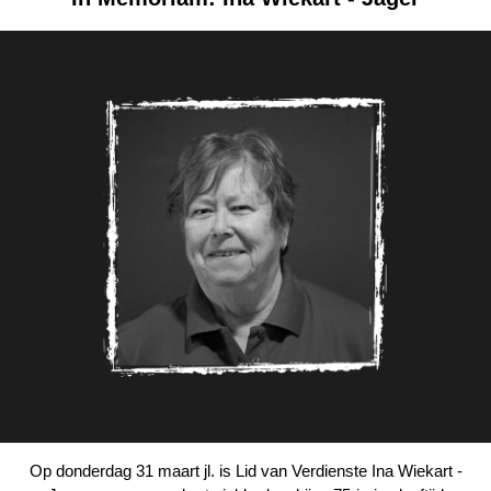
Op donderdag 31 maart jl. is Lid van Verdienste Ina Wiekart -