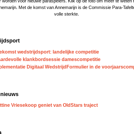
r worden voor nieuwe paraspelers. Klik op de foto om meer te weten
nemarijn.
Met de komst van Annemarijn is de Commissie Para-Tafelt
volle sterkte.
ijdsport
ekomst
wedstrijdsport: landelijke competitie
ardevolle klankbordsessie damescompetitie
plementatie Digitaal WedstrijdFormulier in de voorjaarscomp
 nieuws
ttine Vriesekoop geniet van OldStars traject
a