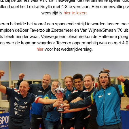
d. Bij de dames wist VTV uit Nieuwegein de titel binnen te spelen doo
ollend duel het Leidse Scylla met 4-3 te verslaan. Een samenvatting 
wedstrijd is
hier te lezen
.
 heren beloofde het vooraf een spannende strijd te worden tussen mee
mpioen deBoer Taverzo uit Zoetermeer en Van Wijnen/Smash '70 uit
ts bleek minder waar. Vanwege een blessure kon de Hattemse ploeg 
en over de kopman waardoor Taverzo oppermachtig was en met 4-0
hier
voor het wedstrijdverslag.