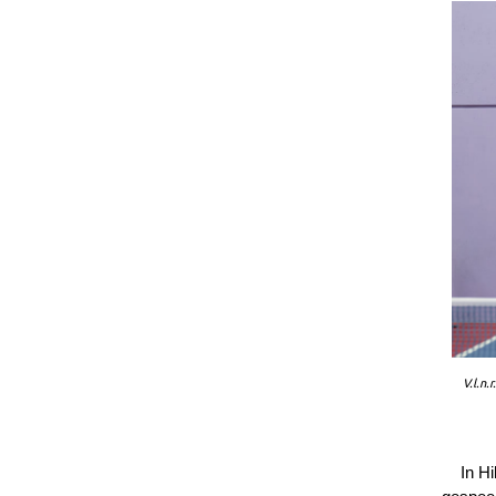
V.l.n
In H