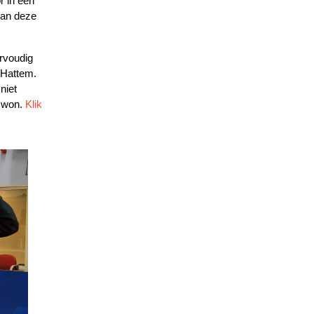
r in een
van deze
rvoudig
 Hattem.
niet
 won.
Klik