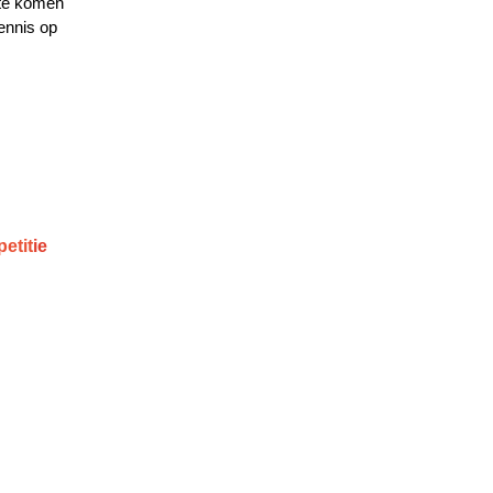
 te komen
ennis op
etit
ie