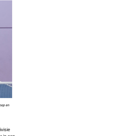
oop en
visie