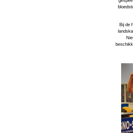
gespeel
bloedst
Bij de
landska
Nie
beschikk