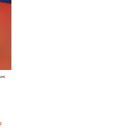
umi,
g