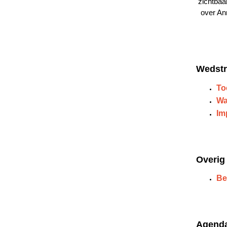
zichtbaa
over An
Wedstr
To
Wa
Im
Overig
Be
Agend