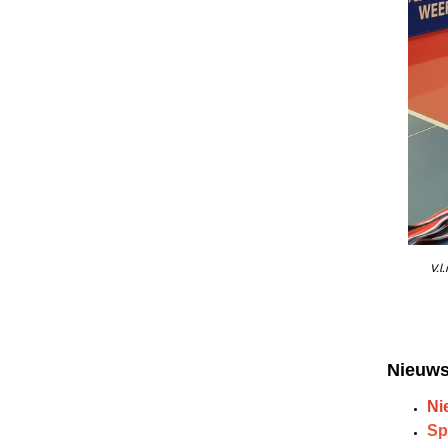
V.l
Nieuws
Ni
Sp