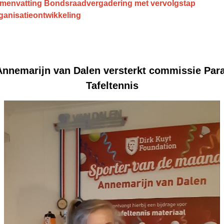
menvatting Bondsraadvergadering met vervolgstap
ganisatieontwikkeling
Annemarijn van Dalen versterkt commissie Para
Tafeltennis