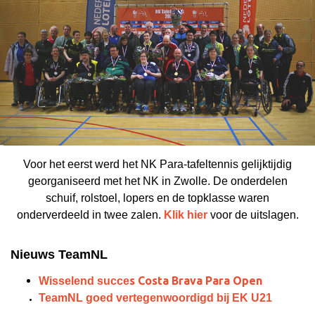
Voor het eerst werd het NK Para-tafeltennis gelijktijdig
georganiseerd met het NK in Zwolle. De onderdelen
schuif, rolstoel, lopers en de topklasse waren
onderverdeeld in twee zalen.
Klik hier
voor de uitslagen.
Nieuws TeamNL
s Costa Brava Para Open
Wisselend succe
TeamNL goed vertegenwoordigd bij EK U21