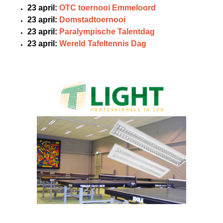
23 april:
OTC toernooi Emmeloord
23 april:
Domstadtoernooi
23 april:
Paralympische Talentdag
23 april:
Wereld Tafeltennis Dag