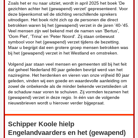
Zoals het er nu naar uitziet, wordt in april 2025 het boek 'De
gezichten achter het (gewapend) verzet' gepresenteerd. Voor
deze bijeenkomst wil de stichting verschillende sprekers
uitnodigen. Het boek richt zich op de personen die direct
betrokken waren bij het (gewapend) verzet in de jaren '40-'45.
Veel mensen zijn wel bekend met de namen van 'Bertus',
'Oom Piet', 'Trina' en 'Peter Noord'. Zij staan onbewust
symbool voor het (gewapend) verzet tijdens de bezetting.
Maar u begrijpt dat een grotere groep mensen betrokken was
bij het (gewapend) verzet in het Westland en omstreken.
Volgend jaar staan veel mensen en gemeenten stil bij het feit
dat geheel Nederland 80 jaar geleden bevrijd werd van het
naziregime. Het herdenken en vieren van onze vrijheid 80 jaar
geleden, vinden wij een goede en waardevolle aanleiding om
zowel de onbekende als de minder bekende verzetslieden uit
de schaduw naar voren te schuiven. Zij vormden tezamen het
(gewapend) verzet in deze regio. In één van de volgende
nieuwsbrieven wordt u hierover verder bijgepraat.
Schipper Koole hielp
Engelandvaarders en het (gewapend)