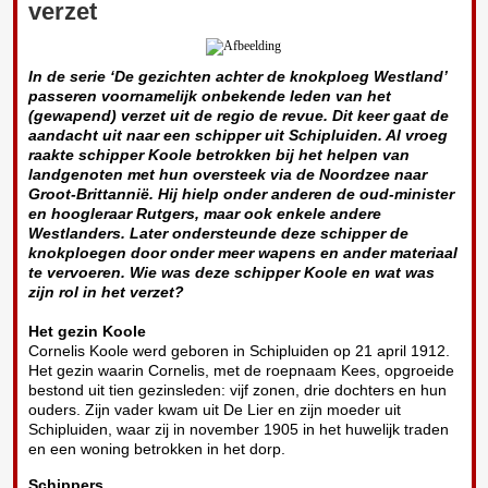
verzet
In de serie ‘De gezichten achter de knokploeg Westland’
passeren voornamelijk onbekende leden van het
(gewapend) verzet uit de regio de revue. Dit keer gaat de
aandacht uit naar een schipper uit Schipluiden. Al vroeg
raakte schipper Koole betrokken bij het helpen van
landgenoten met hun oversteek via de Noordzee naar
Groot-Brittannië. Hij hielp onder anderen de oud-minister
en hoogleraar Rutgers, maar ook enkele andere
Westlanders. Later ondersteunde deze schipper de
knokploegen door onder meer wapens en ander materiaal
te vervoeren. Wie was deze schipper Koole en wat was
zijn rol in het verzet?
Het gezin Koole
Cornelis Koole werd geboren in Schipluiden op 21 april 1912.
Het gezin waarin Cornelis, met de roepnaam Kees, opgroeide
bestond uit tien gezinsleden: vijf zonen, drie dochters en hun
ouders. Zijn vader kwam uit De Lier en zijn moeder uit
Schipluiden, waar zij in november 1905 in het huwelijk traden
en een woning betrokken in het dorp.
Schippers