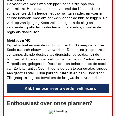
De vader van Kees was schipper, net als zijn opa van
vaderskant. Het is dan ook niet vreemd dat Kees zelf ook
schipper werd. Hij leerde het vak van zijn vader, en voer in
eerste instantie mee om het werk onder de knie te krijgen. Na
verloop van tijd ging Kees zelfstandig aan de slag en
vervoerde hij allerlei producten en materialen, zowel in de
regio als daarbuiten.
Meidagen ’40
Bij het uitbreken van de oorlog in mei 1940 kreeg de familie
Koole tragisch nieuws te verwerken. De een-na-jongste zoon
Johannes diende destijds als dienstplichtig soldaat bij de
landmacht. Hij was ingedeeld bij het 3e Depot Pontonniers en
Torpedisten, gelegerd in Dordrecht, en behoorde tot de sectie
van 2e luitenant J. Over. Tijdens de eerste oorlogsdag landde
een groot aantal Duitse parachutisten in en nabij Dordrecht.
Zijn groep kreeg het bevel om de brugwacht te versterken.
Klik hier wanneer u verder wilt lezen.
Enthousiast over onze plannen?