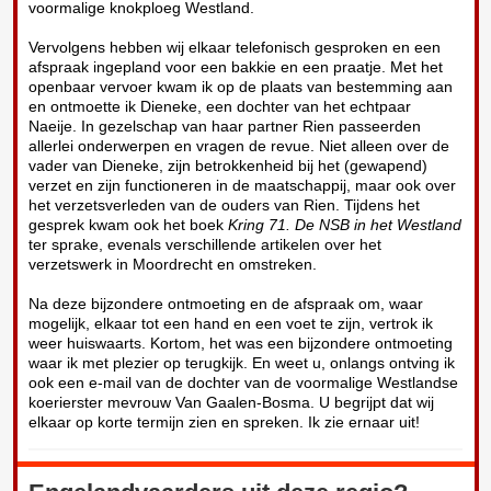
voormalige knokploeg Westland.
Vervolgens hebben wij elkaar telefonisch gesproken en een
afspraak ingepland voor een bakkie en een praatje. Met het
openbaar vervoer kwam ik op de plaats van bestemming aan
en ontmoette ik Dieneke, een dochter van het echtpaar
Naeije. In gezelschap van haar partner Rien passeerden
allerlei onderwerpen en vragen de revue. Niet alleen over de
vader van Dieneke, zijn betrokkenheid bij het (gewapend)
verzet en zijn functioneren in de maatschappij, maar ook over
het verzetsverleden van de ouders van Rien. Tijdens het
gesprek kwam ook het boek
Kring 71. De NSB in het Westland
ter sprake, evenals verschillende artikelen over het
verzetswerk in Moordrecht en omstreken.
Na deze bijzondere ontmoeting en de afspraak om, waar
mogelijk, elkaar tot een hand en een voet te zijn, vertrok ik
weer huiswaarts. Kortom, het was een bijzondere ontmoeting
waar ik met plezier op terugkijk. En weet u, onlangs ontving ik
ook een e-mail van de dochter van de voormalige Westlandse
koerierster mevrouw Van Gaalen-Bosma. U begrijpt dat wij
elkaar op korte termijn zien en spreken. Ik zie ernaar uit!