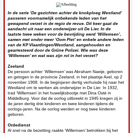
In de serie ‘De gezichten achter de knokploeg Westland’
passeren voornamelijk onbekende leden van het
gewapend verzet in de regio de revue. Dit keer gaat de
aandacht uit naar een onderwijzer uit De Lier. In de
laatste twee weken voor de bevrijding werd ‘Willemsen’,
samen met onder meer ‘Oom Piet’ en enkele andere leden
van de KP Vlaardingen/Westland, aangehouden en
gearresteerd door de Grüne Polizei. Wie was deze
‘Willemsen’ en wat was zijn rol in het verzet?
Zeeland
De persoon achter ‘Willemsen’ was Abraham Naeije, geboren
en getogen in de provincie Zeeland, in het plaatsje Axel, op 2
november 1908. In de beginjaren dertig verhuisde hij naar het
Westland om te werken als onderwijzer in De Lier. In 1932,
trad ‘Willemsen’ in het huwelijksbootje met Dina Osté in
Middelburg. Voor dat de oorlog uitbreekt in 1945 kregen zij in
de jaren dertig drie kinderen en twee kinderen tijdens de
oorlogs-jaren. Na de oorlog werden er nog twee kinderen
geboren.
Ordedienst
Al snel na de bezetting raakte ‘Willemsen’ betrokken bij het