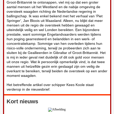
Groot-Brittannië te ontsnappen, viel mij op dat een groter
aantal mensen uit het Westland en de nabije omgeving de
oversteek waagden richting de Nederlandse regering in
ballingschap. Ik was enkel bekend met het verhaal van 'Piet
Springer', Jan Bloois uit Maasland. Alleen, nu blijkt dat meer
mensen uit de regio de oversteek hebben gewaagd en
uiteindelijk veilig en wel Londen bereikten. Een bijzondere
prestatie, want sommige Engelandvaarders werden tijdens
hun poging gearresteerd en belandden in een werk- of
concentratiekamp. Sommige van hen overleden tijdens hun
risico-volle onderneming, terwijl ze probeerden zich aan te
sluiten bij de Geallieerden in Gibraltar of Groot-Brittannië. Het
is mij in ieder geval niet duidelijk of dit ook gold voor mensen
uit onze regio. Wat ik persoonlijk opmerkelijk vind, is dat twee
mannen uit hetzelfde gezin erin geslaagd zijn om veilig de
overkant te bereiken, terwijl beiden de oversteek op een ander
moment waagden.
Het betreffende artikel over schipper Kees Koole staat
verderop in de nieuwsbrief.
Kort nieuws