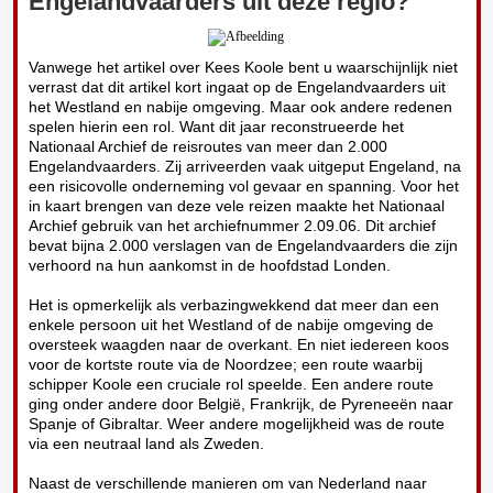
Engelandvaarders uit deze regio?
Vanwege het artikel over Kees Koole bent u waarschijnlijk niet
verrast dat dit artikel kort ingaat op de Engelandvaarders uit
het Westland en nabije omgeving. Maar ook andere redenen
spelen hierin een rol. Want dit jaar reconstrueerde het
Nationaal Archief de reisroutes van meer dan 2.000
Engelandvaarders. Zij arriveerden vaak uitgeput Engeland, na
een risicovolle onderneming vol gevaar en spanning. Voor het
in kaart brengen van deze vele reizen maakte het Nationaal
Archief gebruik van het archiefnummer 2.09.06. Dit archief
bevat bijna 2.000 verslagen van de Engelandvaarders die zijn
verhoord na hun aankomst in de hoofdstad Londen.
Het is opmerkelijk als verbazingwekkend dat meer dan een
enkele persoon uit het Westland of de nabije omgeving de
oversteek waagden naar de overkant. En niet iedereen koos
voor de kortste route via de Noordzee; een route waarbij
schipper Koole een cruciale rol speelde. Een andere route
ging onder andere door België, Frankrijk, de Pyreneeën naar
Spanje of Gibraltar. Weer andere mogelijkheid was de route
via een neutraal land als Zweden.
Naast de verschillende manieren om van Nederland naar