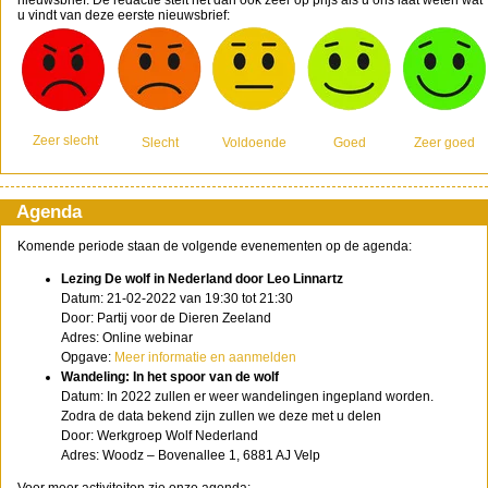
nieuwsbrief. De redactie stelt het dan ook zeer op prijs als u ons laat weten wat
u vindt van deze eerste nieuwsbrief:
Zeer slecht
Slecht
Voldoende
Goed
Zeer goed
Agenda
Komende periode staan de volgende evenementen op de agenda:
Lezing De wolf in Nederland door Leo Linnartz
Datum: 21-02-2022 van 19:30 tot 21:30
Door: Partij voor de Dieren Zeeland
Adres: Online webinar
Opgave:
Meer informatie en aanmelden
Wandeling: In het spoor van de wolf
Datum: In 2022 zullen er weer wandelingen ingepland worden.
Zodra de data bekend zijn zullen we deze met u delen
Door: Werkgroep Wolf Nederland
Adres: Woodz – Bovenallee 1, 6881 AJ Velp