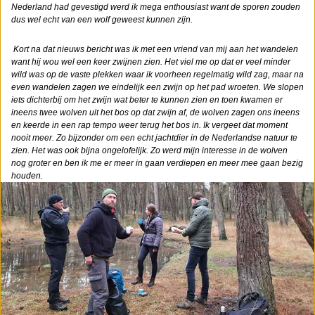
Nederland had gevestigd werd ik mega enthousiast want de sporen zouden
dus wel echt van een wolf geweest kunnen zijn.
Kort na dat nieuws bericht was ik met een vriend van mij aan het wandelen
want hij wou wel een keer zwijnen zien. Het viel me op dat er veel minder
wild was op de vaste plekken waar ik voorheen regelmatig wild zag, maar na
even wandelen zagen we eindelijk een zwijn op het pad wroeten. We slopen
iets dichterbij om het zwijn wat beter te kunnen zien en toen kwamen er
ineens twee wolven uit het bos op dat zwijn af, de wolven zagen ons ineens
en keerde in een rap tempo weer terug het bos in. Ik vergeet dat moment
nooit meer. Zo bijzonder om een echt jachtdier in de Nederlandse natuur te
zien. Het was ook bijna ongelofelijk. Zo werd mijn interesse in de wolven
nog groter en ben ik me er meer in gaan verdiepen en meer mee gaan bezig
houden.