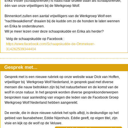
Erika Visser (schaapsherder) is naast haar drukke baan als schaapsherder,
één van onze vrijwilligers bij de Werkgroep Wolf.
Binnenkort zullen een aantal vrijwilligers van de Werkgroep Wolf een
"nachtwaakdienst" draaien bij de kudde om zo de honden te laten wennen
en Erika te ondersteunen.
Wil je meer lezen over deze schaapskudde en Erika als herder?
Volg de schaapskudde op Facebook :
https://www.facebook.com/Schaapskudde-de-Ommekeer-
314262539344404
Gesprek met...
Gesprek met is een nieuwe rubriek op onze website waar Dick van Hoffen,
vrijwilliger bij Werkgroep Wolf Nederland, in gesprek gaat met diverse
mensen die nauw betrokken zijn bij het natuurbeheer en de komst van de
wolf in onze natuur. In het gesprek worden diverse gespreksonderwerpen
besproken naar aanleiding van vragen die leden van de Facebook Groep
Werkgroep Wolf Nederland hebben aangereikt.
De eerste, die in deze nieuwe rubriek het spits afbijt, is deskundige op het
gebied van faunabeheer, Eddie Nijenhuis. Eddie geeft, op eigen titel, zijn
visie en kijk op de wolf op de Veluwe.