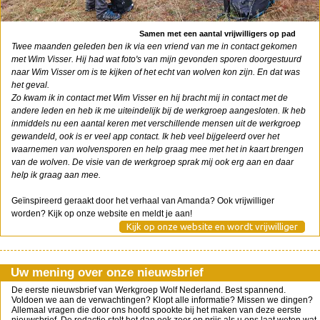
Samen met een aantal vrijwilligers op pad
Twee maanden geleden ben ik via een vriend van me in contact gekomen
met Wim Visser. Hij had wat foto's van mijn gevonden sporen doorgestuurd
naar Wim Visser om is te kijken of het echt van wolven kon zijn. En dat was
het geval.
Zo kwam ik in contact met Wim Visser en hij bracht mij in contact met de
andere leden en heb ik me uiteindelijk bij de werkgroep aangesloten. Ik heb
inmiddels nu een aantal keren met verschillende mensen uit de werkgroep
gewandeld, ook is er veel app contact. Ik heb veel bijgeleerd over het
waarnemen van wolvensporen en help graag mee met het in kaart brengen
van de wolven. De visie van de werkgroep sprak mij ook erg aan en daar
help ik graag aan mee.
Geïnspireerd geraakt door het verhaal van Amanda? Ook vrijwilliger
worden? Kijk op onze website en meldt je aan!
Kijk op onze website en wordt vrijwilliger
Uw mening over onze nieuwsbrief
De eerste nieuwsbrief van Werkgroep Wolf Nederland. Best spannend.
Voldoen we aan de verwachtingen? Klopt alle informatie? Missen we dingen?
Allemaal vragen die door ons hoofd spookte bij het maken van deze eerste