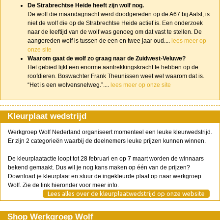
De Strabrechtse Heide heeft zijn wolf nog.
De wolf die maandagnacht werd doodgereden op de A67 bij Aalst, is
niet de wolf die op de Strabrechtse Heide actief is. Een onderzoek
naar de leeftijd van de wolf was genoeg om dat vast te stellen. De
aangereden wolf is tussen de een en twee jaar oud....
lees meer op
onze site
Waarom gaat de wolf zo graag naar de Zuidwest-Veluwe?
Het gebied lijkt een enorme aantrekkingskracht te hebben op de
roofdieren. Boswachter Frank Theunissen weet wel waarom dat is.
“Het is een wolvensnelweg.”....
lees meer op onze site
Kleurplaat wedstrijd
Werkgroep Wolf Nederland organiseert momenteel een leuke kleurwedstrijd.
Er zijn 2 categorieën waarbij de deelnemers leuke prijzen kunnen winnen.
De kleurplaatactie loopt tot 28 februari en op 7 maart worden de winnaars
bekend gemaakt. Dus wil je nog kans maken op één van de prijzen?
Download je kleurplaat en stuur de ingekleurde plaat op naar werkgroep
Wolf. Zie de link hieronder voor meer info.
Lees alles over de kleurplaatwedstrijd op onze website
Shop Werkgroep Wolf