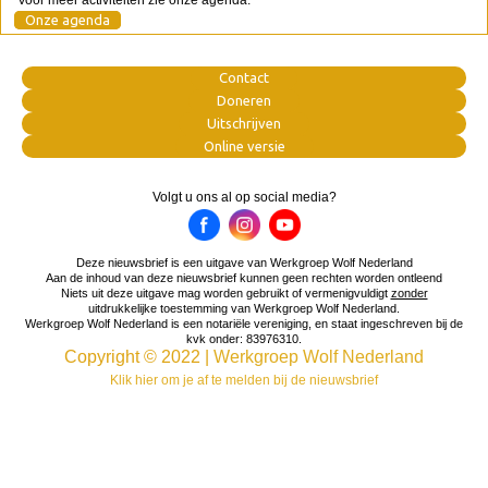
Voor meer activiteiten zie onze agenda:
Onze agenda
Contact
Doneren
Uitschrijven
Online versie
Volgt u ons al op social media?
Deze nieuwsbrief is een uitgave van Werkgroep Wolf Nederland
Aan de inhoud van deze nieuwsbrief kunnen geen rechten worden ontleend
Niets uit deze uitgave mag worden gebruikt of vermenigvuldigt
zonder
uitdrukkelijke toestemming van Werkgroep Wolf Nederland.
Werkgroep Wolf Nederland is een notariële vereniging, en staat ingeschreven bij de
kvk onder: 83976310.
Copyright © 2022 |
Werkgroep Wolf Nederland
Klik hier om je af te melden bij de nieuwsbrief