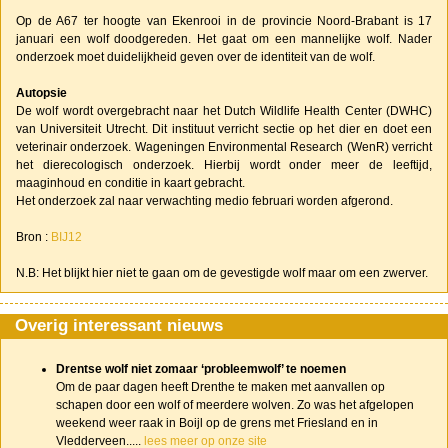
Op de A67 ter hoogte van Ekenrooi in de provincie Noord-Brabant is 17
januari een wolf doodgereden. Het gaat om een mannelijke wolf. Nader
onderzoek moet duidelijkheid geven over de identiteit van de wolf.
Autopsie
De wolf wordt overgebracht naar het Dutch Wildlife Health Center (DWHC)
van Universiteit Utrecht. Dit instituut verricht sectie op het dier en doet een
veterinair onderzoek. Wageningen Environmental Research (WenR) verricht
het dierecologisch onderzoek. Hierbij wordt onder meer de leeftijd,
maaginhoud en conditie in kaart gebracht.
Het onderzoek zal naar verwachting medio februari worden afgerond.
Bron :
BIJ12
N.B: Het blijkt hier niet te gaan om de gevestigde wolf maar om een zwerver.
Overig interessant nieuws
Drentse wolf niet zomaar ‘probleemwolf’ te noemen
Om de paar dagen heeft Drenthe te maken met aanvallen op
schapen door een wolf of meerdere wolven. Zo was het afgelopen
weekend weer raak in Boijl op de grens met Friesland en in
Vledderveen.....
lees meer op onze site